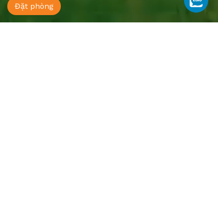
Đặt phòng
Asean Resort - Shiki Onsen &
Spa
Add: Quốc lộ 21A - Hòa Lạc - Thạch Thất - Hà Nội
Hotline:
0888 396 899
Email:
sales@aseanresort.vn