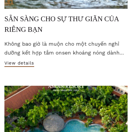
SẴN SÀNG CHO SỰ THƯ GIÃN CỦA
RIÊNG BẠN
Không bao giờ là muộn cho một chuyến nghỉ
dưỡng kết hợp tắm onsen khoáng nóng dành
cho bản thân và gia đình.
View details